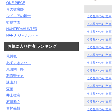
ONE PIECE
青の祓魔師
シドニアの騎士
うる星やつら 文庫
監獄学園
うる星やつら 文庫
HUNTER×HUNTER
うる星やつら 文庫
NARUTO－ナルト－
うる星やつら 文庫
お気に入り作者 ランキング
うる星やつら 文庫
うる星やつら 文庫
荒川弘
あずまきよひこ
うる星やつら 文庫
尾田栄一郎
うる星やつら 文庫
羽海野チカ
うる星やつら 文庫
諫山創
うる星やつら 文庫
森薫
うる星やつら 文庫
井上雄彦
うる星やつら 文庫
石川雅之
冨樫義博
うる星やつら 文庫