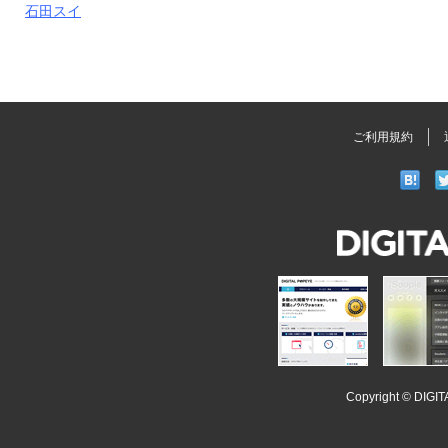
石田スイ
ご利用規約
DIGITAL
POPEYE
iSoopl
Copyright ©
DIGI