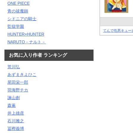
ONE PIECE
青の祓魔師
シドニアの騎士
監獄学園
てんで性悪キューピ
HUNTER×HUNTER
NARUTO－ナルト－
お気に入り作者 ランキング
荒川弘
あずまきよひこ
尾田栄一郎
羽海野チカ
諫山創
森薫
井上雄彦
石川雅之
冨樫義博