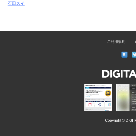
石田スイ
ご利用規約
DIGITAL
POPEYE
iSoopl
Copyright ©
DIGI