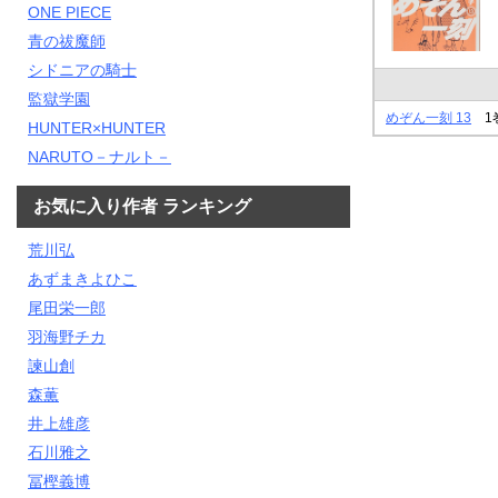
ONE PIECE
青の祓魔師
シドニアの騎士
監獄学園
めぞん一刻 13
1
HUNTER×HUNTER
NARUTO－ナルト－
お気に入り作者 ランキング
荒川弘
あずまきよひこ
尾田栄一郎
羽海野チカ
諫山創
森薫
井上雄彦
石川雅之
冨樫義博