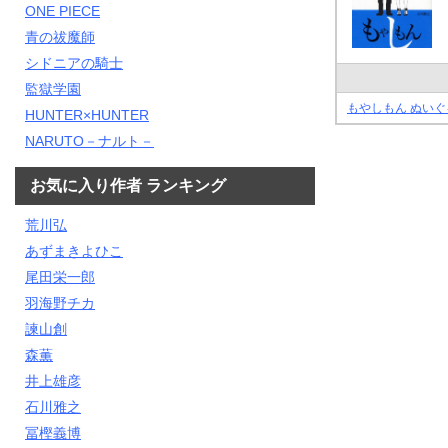
ONE PIECE
青の祓魔師
シドニアの騎士
監獄学園
もやしもん ぬいぐ
HUNTER×HUNTER
NARUTO－ナルト－
お気に入り作者 ランキング
荒川弘
あずまきよひこ
尾田栄一郎
羽海野チカ
諫山創
森薫
井上雄彦
石川雅之
冨樫義博