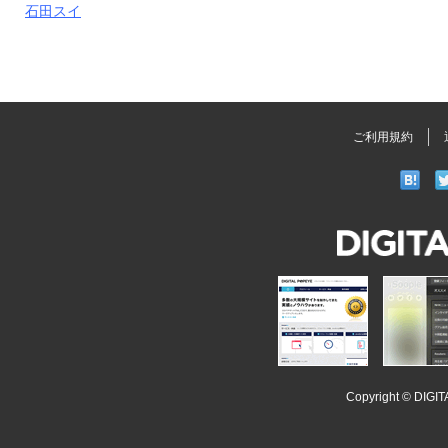
石田スイ
ご利用規約
DIGITAL
POPEYE
iSoopl
Copyright ©
DIGI