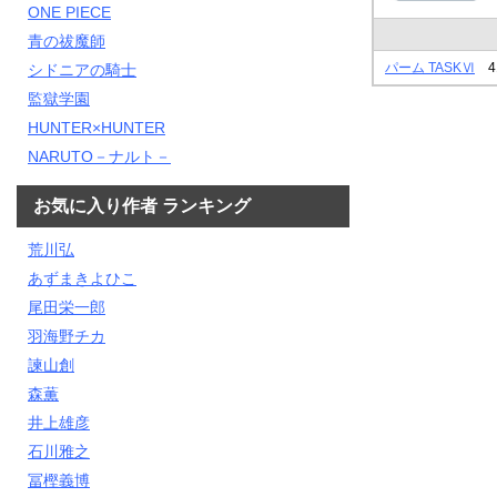
ONE PIECE
青の祓魔師
パーム TASKⅥ
4
シドニアの騎士
監獄学園
HUNTER×HUNTER
NARUTO－ナルト－
お気に入り作者 ランキング
荒川弘
あずまきよひこ
尾田栄一郎
羽海野チカ
諫山創
森薫
井上雄彦
石川雅之
冨樫義博