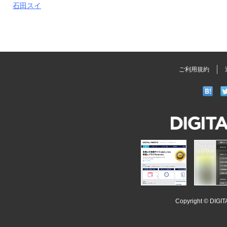
石田スイ
ご利用規約
DIGITAL
POPEYE
iSoopl
Copyright ©
DIGI