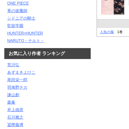
ONE PIECE
青の祓魔師
シドニアの騎士
監獄学園
人魚の傷
1巻
HUNTER×HUNTER
NARUTO－ナルト－
お気に入り作者 ランキング
荒川弘
あずまきよひこ
尾田栄一郎
羽海野チカ
諫山創
森薫
井上雄彦
石川雅之
冨樫義博