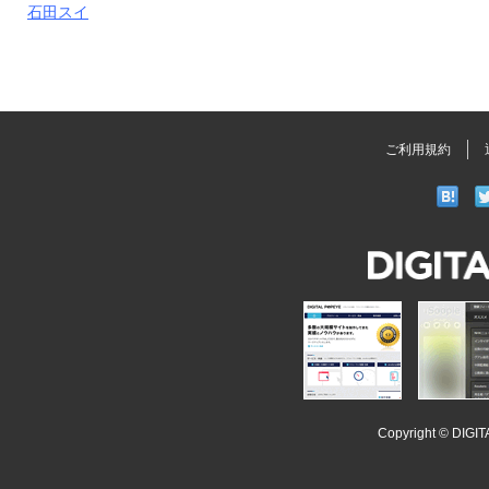
石田スイ
ご利用規約
DIGITAL
POPEYE
iSoopl
Copyright ©
DIGI