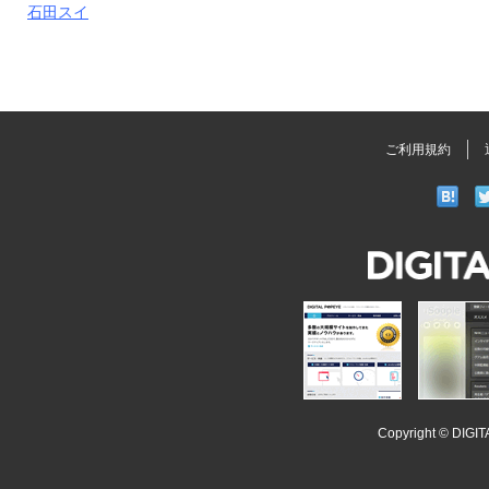
石田スイ
ご利用規約
DIGITAL
POPEYE
iSoopl
Copyright ©
DIGI