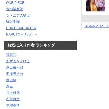
ONE PIECE
青の祓魔師
シドニアの騎士
監獄学園
Fellows! 2012－J
HUNTER×HUNTER
NARUTO－ナルト－
お気に入り作者 ランキング
荒川弘
あずまきよひこ
尾田栄一郎
羽海野チカ
諫山創
森薫
井上雄彦
石川雅之
冨樫義博