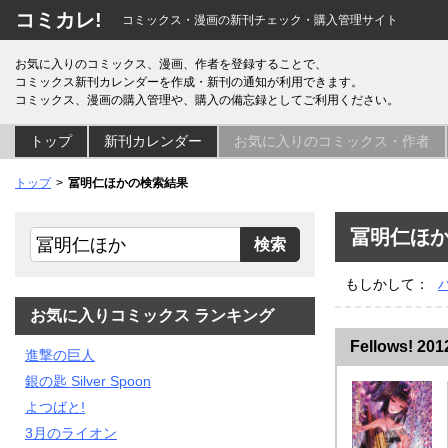
コミカレ!
コミックス・漫画の新刊チェック・購入管理サイト
お気に入りのコミックス、漫画、作者を登録することで、
コミックス新刊カレンダーを作成・新刊の通知が利用できます。
コミックス、漫画の購入管理や、購入の備忘録としてご利用ください。
トップ
新刊カレンダー
お気に入りのコミックス・作者
トップ
冨明仁ほかの検索結果
冨明仁ほ
もしかして：
ハ
お気に入りコミックス ランキング
Fellows! 2
進撃の巨人
銀の匙 Silver Spoon
よつばと!
3月のライオン