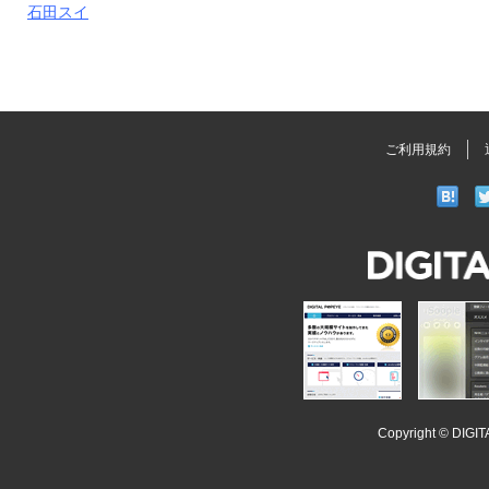
石田スイ
ご利用規約
DIGITAL
POPEYE
iSoopl
Copyright ©
DIGI