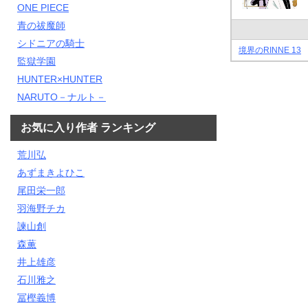
ONE PIECE
青の祓魔師
シドニアの騎士
境界のRINNE 13
監獄学園
HUNTER×HUNTER
NARUTO－ナルト－
お気に入り作者 ランキング
荒川弘
あずまきよひこ
尾田栄一郎
羽海野チカ
諫山創
森薫
井上雄彦
石川雅之
冨樫義博