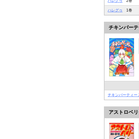
ハレグゥ
2巻
ハレグゥ
1巻
チキンパーテ
チキンパーティー 
アストロベリー