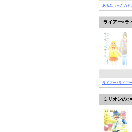
あるみちゃんの学習
ライアー×ライ
ライアー×ライアー
ミリオンの○×