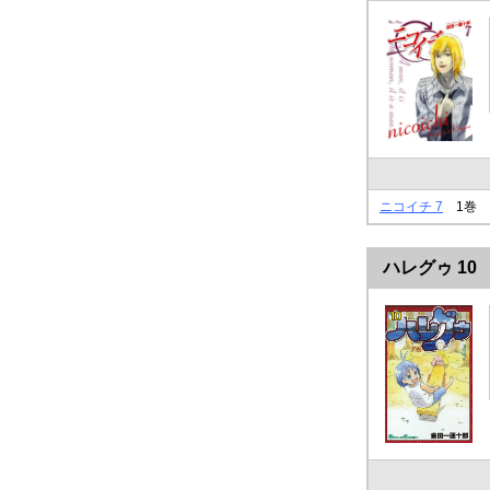
ニコイチ 7
1巻
ハレグゥ 10