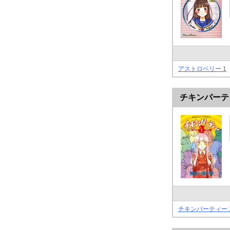
アストロベリー 1
チキンパーテ
チキンパーティー 