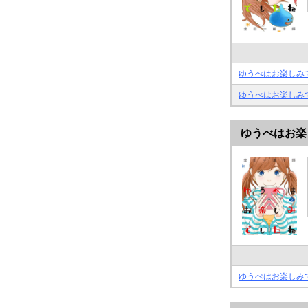
ゆうべはお楽しみ
ゆうべはお楽しみ
ゆうべはお楽し
ゆうべはお楽しみで