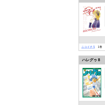
ニコイチ 5
1巻
ハレグゥ 8