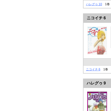
ハレグゥ 10
1巻
ニコイチ 6
ニコイチ 6
1巻
ハレグゥ 9