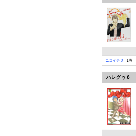
ニコイチ 3
1巻
ハレグゥ 6