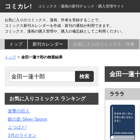
コミカレ!
コミックス・漫画の新刊チェック・購入管理サイト
お気に入りのコミックス、漫画、作者を登録することで、
コミックス新刊カレンダーを作成・新刊の通知が利用できます。
コミックス、漫画の購入管理や、購入の備忘録としてご利用ください。
トップ
新刊カレンダー
お気に入りのコミックス・作者
トップ
金田一蓮十郎の検索結果
金田一蓮
ラララ
お気に入りコミックス ランキング
進撃の巨人
銀の匙 Silver Spoon
よつばと!
3月のライオン