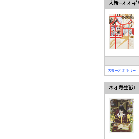
大斬─オオギ
大斬─オオギリ─
ネオ寄生獣f