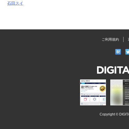
石田スイ
ご利用規約
DIGITAL
POPEYE
iSoopl
Copyright ©
DIGI