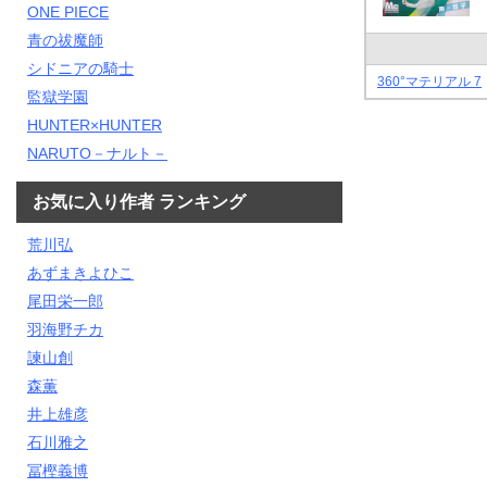
ONE PIECE
青の祓魔師
シドニアの騎士
360°マテリアル 7
監獄学園
HUNTER×HUNTER
NARUTO－ナルト－
お気に入り作者 ランキング
荒川弘
あずまきよひこ
尾田栄一郎
羽海野チカ
諫山創
森薫
井上雄彦
石川雅之
冨樫義博