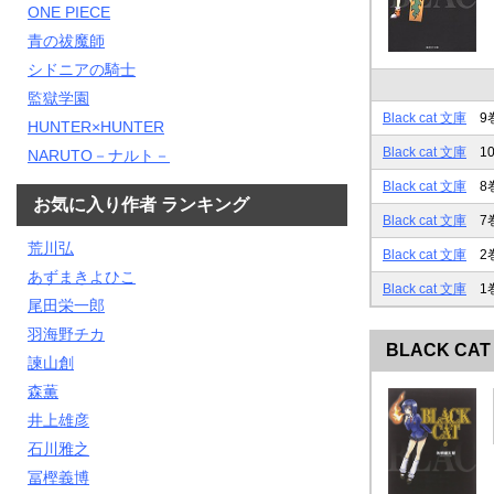
ONE PIECE
青の祓魔師
シドニアの騎士
監獄学園
Black cat 文庫
9
HUNTER×HUNTER
Black cat 文庫
1
NARUTO－ナルト－
Black cat 文庫
8
お気に入り作者 ランキング
Black cat 文庫
7
荒川弘
Black cat 文庫
2
あずまきよひこ
Black cat 文庫
1
尾田栄一郎
羽海野チカ
BLACK CA
諫山創
森薫
井上雄彦
石川雅之
冨樫義博