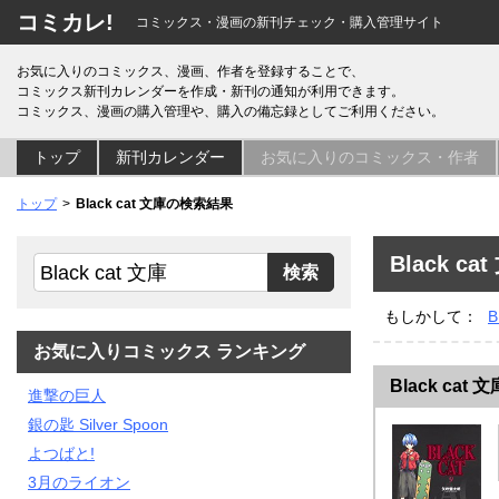
コミカレ!
コミックス・漫画の新刊チェック・購入管理サイト
お気に入りのコミックス、漫画、作者を登録することで、
コミックス新刊カレンダーを作成・新刊の通知が利用できます。
コミックス、漫画の購入管理や、購入の備忘録としてご利用ください。
トップ
新刊カレンダー
お気に入りのコミックス・作者
トップ
Black cat 文庫の検索結果
Black c
もしかして：
B
お気に入りコミックス ランキング
Black cat 文
進撃の巨人
銀の匙 Silver Spoon
よつばと!
3月のライオン